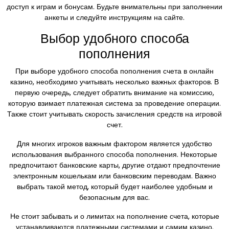
доступ к играм и бонусам. Будьте внимательны при заполнении
анкеты и следуйте инструкциям на сайте.
Выбор удобного способа
пополнения
При выборе удобного способа пополнения счета в онлайн
казино, необходимо учитывать несколько важных факторов. В
первую очередь, следует обратить внимание на комиссию,
которую взимает платежная система за проведение операции.
Также стоит учитывать скорость зачисления средств на игровой
счет.
Для многих игроков важным фактором является удобство
использования выбранного способа пополнения. Некоторые
предпочитают банковские карты, другие отдают предпочтение
электронным кошелькам или банковским переводам. Важно
выбрать такой метод, который будет наиболее удобным и
безопасным для вас.
Не стоит забывать и о лимитах на пополнение счета, которые
устанавливаются платежными системами и самим казино.