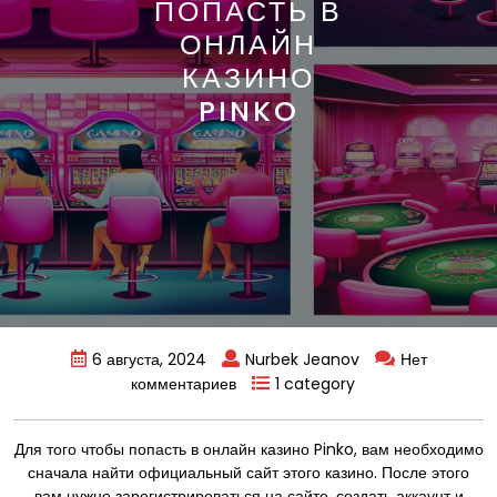
ПОПАСТЬ В
ОНЛАЙН
КАЗИНО
PINKO
6 августа, 2024
Nurbek Jeanov
Нет
комментариев
1 category
Для того чтобы попасть в онлайн казино Pinko, вам необходимо
сначала найти официальный сайт этого казино. После этого
вам нужно зарегистрироваться на сайте, создать аккаунт и