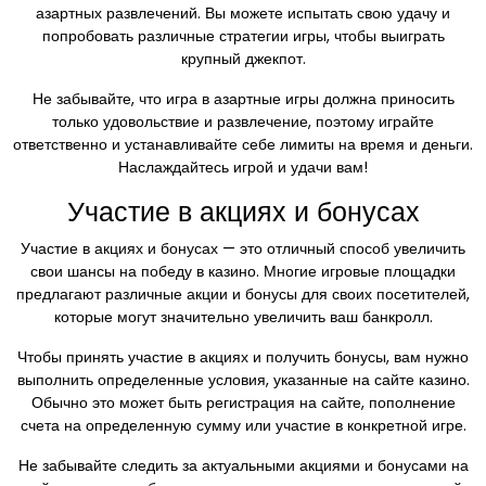
азартных развлечений. Вы можете испытать свою удачу и
попробовать различные стратегии игры, чтобы выиграть
крупный джекпот.
Не забывайте, что игра в азартные игры должна приносить
только удовольствие и развлечение, поэтому играйте
ответственно и устанавливайте себе лимиты на время и деньги.
Наслаждайтесь игрой и удачи вам!
Участие в акциях и бонусах
Участие в акциях и бонусах — это отличный способ увеличить
свои шансы на победу в казино. Многие игровые площадки
предлагают различные акции и бонусы для своих посетителей,
которые могут значительно увеличить ваш банкролл.
Чтобы принять участие в акциях и получить бонусы, вам нужно
выполнить определенные условия, указанные на сайте казино.
Обычно это может быть регистрация на сайте, пополнение
счета на определенную сумму или участие в конкретной игре.
Не забывайте следить за актуальными акциями и бонусами на